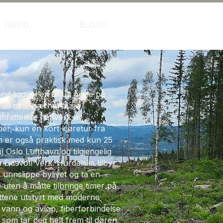
FRITID
BLOGG
nd ligger i en skjult perle på
du nyte nærhet til sjø,
omfattende nettverk av
ier, kun en kort kjøretur fra
n er også praktisk med kun 25
l Oslo Lufthavn og tilgjengelig
 Eidsvoll Verk. Hurdalslia tilbyr
å unnslippe bylivet og ta en
uten å måtte tilbringe timer på
 hyttene utstyrt med moderne
rt vann og avløp, fiberforbindelse
som tar deg helt frem til døren.