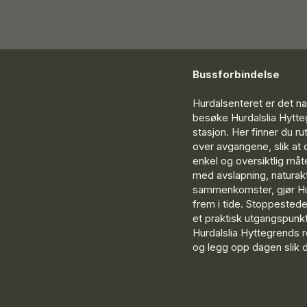
Bussforbindelse
Hurdalsenteret er det na
besøke Hurdalslia Hytteg
stasjon. Her finner du ru
over avgangene, slik at 
enkel og oversiktlig måte
med avslapning, naturakti
sammenkomster, gjør Hu
frem i tide. Stoppestedet
et praktisk utgangspunk
Hurdalslia Hyttegrends r
og legg opp dagen slik 