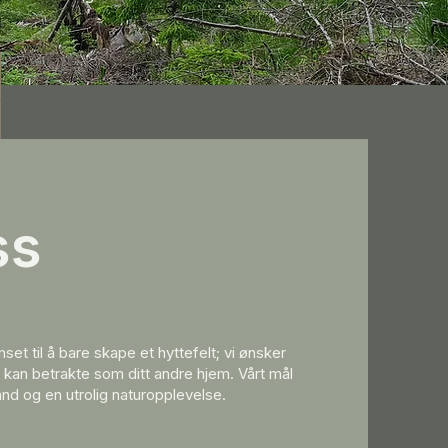
ss
nset til å bare skape et hyttefelt; vi ønsker
kan betrakte som ditt andre hjem. Vårt mål
tand og en utrolig naturopplevelse.