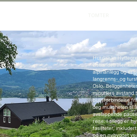
TOMTER
Hurdalslia Hyttegre
Østlandet. Her kan 
alpinanlegg og et 
langrenns- og turst
Oslo. Beliggenhete
minutters avstand ti
bussforbindelse fra
deg muligheten til 
avslappende pause 
reise. I tillegg er
fasiliteter, inklude
og en nybygget vei 