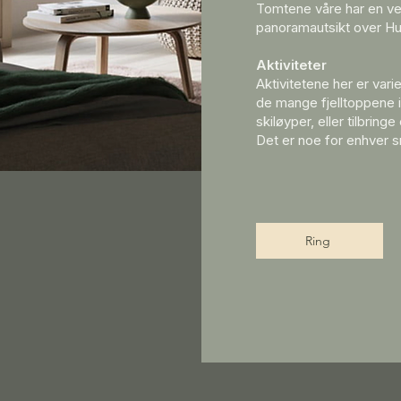
Tomtene våre har en ve
panoramautsikt over Hu
Aktiviteter
Aktivitetene her er var
de mange fjelltoppene i
skiløyper, eller tilbring
Det er noe for enhver 
Ring