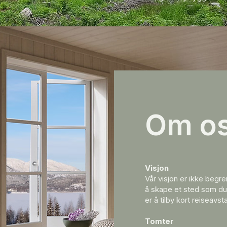
Om o
Visjon
Vår visjon er ikke begre
å skape et sted som du 
er å tilby kort reiseavs
Tomter