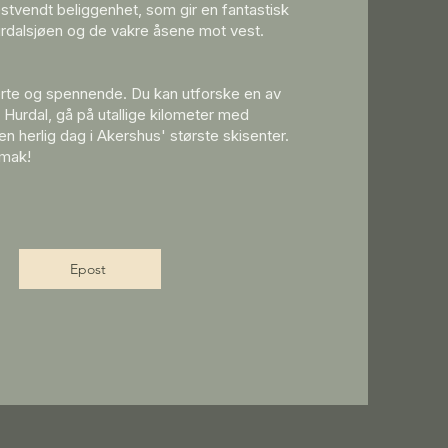
stvendt beliggenhet, som gir en fantastisk
rdalsjøen og de vakre åsene mot vest.
ierte og spennende. Du kan utforske en av
 Hurdal, gå på utallige kilometer med
e en herlig dag i Akershus' største skisenter.
smak!
Epost